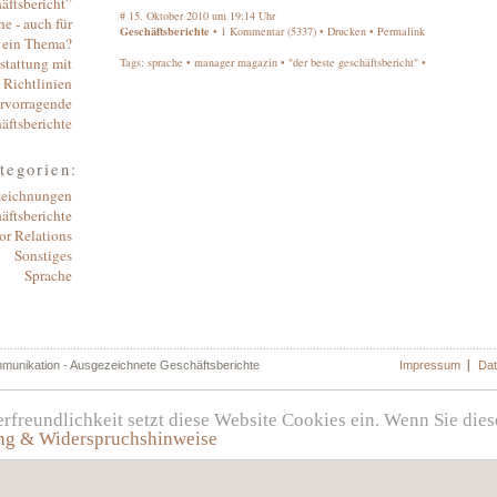
äftsbericht”
#
15. Oktober 2010 um 19:14 Uhr
e - auch für
Geschäftsberichte
• 1
Kommentar
(5337) •
Drucken
•
Permalink
e ein Thema?
stattung mit
Tags:
sprache
•
manager magazin
•
"der beste geschäftsbericht"
•
 Richtlinien
ervorragende
äftsberichte
tegorien:
eichnungen
äftsberichte
or Relations
Sonstiges
Sprache
munikation - Ausgezeichnete Geschäftsberichte
Impressum
Dat
reundlichkeit setzt diese Website Cookies ein. Wenn Sie dies
ng & Widerspruchshinweise