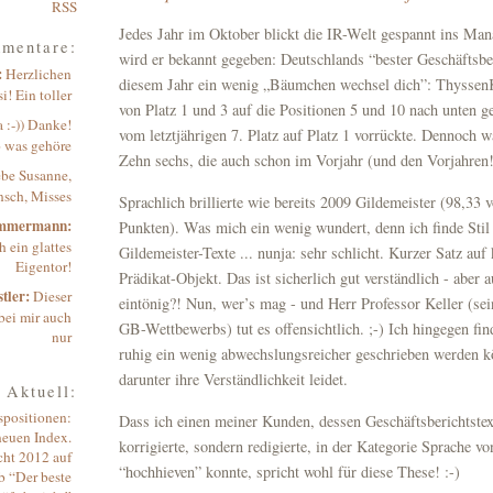
RSS
Jedes Jahr im Oktober blickt die IR-Welt gespannt ins Ma
mentare:
wird er bekannt gegeben: Deutschlands “bester Geschäftsbe
:
Herzlichen
diesem Jahr ein wenig „Bäumchen wechsel dich”: Thyssen
! Ein toller
von Platz 1 und 3 auf die Positionen 5 und 10 nach unten 
 :-)) Danke!
vom letztjährigen 7. Platz auf Platz 1 vorrückte. Dennoch w
o was gehöre
Zehn sechs, die auch schon im Vorjahr (und den Vorjahren!
ebe Susanne,
sch, Misses
Sprachlich brillierte wie bereits 2009 Gildemeister (98,33
immermann:
Punkten). Was mich ein wenig wundert, denn ich finde Stil 
 ein glattes
Gildemeister-Texte ... nunja: sehr schlicht. Kurzer Satz auf
Eigentor!
Prädikat-Objekt. Das ist sicherlich gut verständlich - aber
tler:
Dieser
eintönig?! Nun, wer’s mag - und Herr Professor Keller (se
bei mir auch
GB-Wettbewerbs) tut es offensichtlich. ;-) Ich hingegen fi
nur
ruhig ein wenig abwechslungsreicher geschrieben werden k
darunter ihre Verständlichkeit leidet.
Aktuell:
spositionen:
Dass ich einen meiner Kunden, dessen Geschäftsberichtstext
neuen Index.
korrigierte, sondern redigierte, in der Kategorie Sprache v
cht 2012 auf
“hochhieven” konnte, spricht wohl für diese These! :-)
b “Der beste