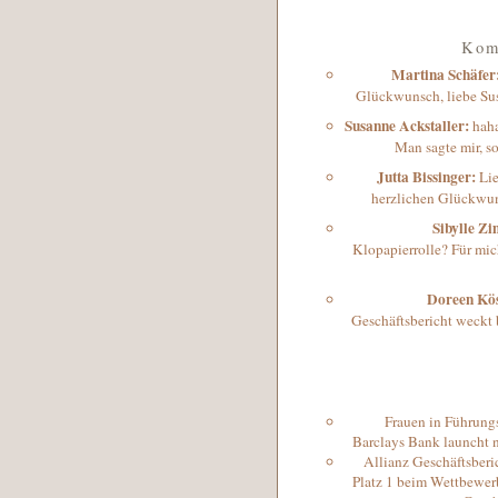
Kom
Martina Schäfer
Glückwunsch, liebe Susi
Susanne Ackstaller
:
haha
Man sagte mir, s
Jutta Bissinger
:
Li
herzlichen Glückwun
Sibylle Z
Klopapierrolle? Für mich
Doreen Kös
Geschäftsbericht weckt 
Frauen in Führung
Barclays Bank launcht 
Allianz Geschäftsberi
Platz 1 beim Wettbewer