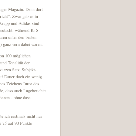
nager Magazin. Denn dort
richt”. Zwar gab es in
Krupp und Adidas sind
gerutscht, während K+S
aren unter den besten
) ganz vorn dabei waren.
 von 100 möglichen
und Tonalität der
 kurzen Satz. Subjekt-
 auf Dauer doch ein wenig
ines Zeichens Juror des
nde, dass auch Lageberichte
önnen - ohne dass
e ich erstmals nicht nur
on 75 auf 90 Punkte