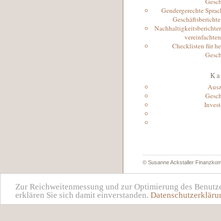
Gesch
Gendergerechte Sprach
Geschäftsbericht
Nachhaltigkeitsberichter
vereinfachten
Checklisten für h
Gesch
Ka
Ausz
Gesch
Invest
© Susanne Ackstaller Finanzkom
Zur Reichweitenmessung und zur Optimierung des Benutzerf
erklären Sie sich damit einverstanden.
Datenschutzerkläru