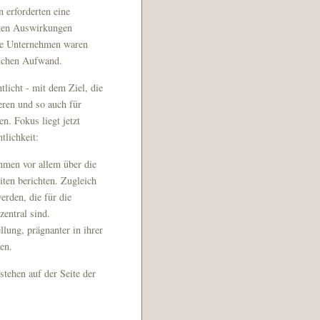
 erforderten eine
nten Auswirkungen
ere Unternehmen waren
lichen Aufwand.
licht - mit dem Ziel, die
eren und so auch für
n. Fokus liegt jetzt
tlichkeit:
ehmen vor allem über die
ten berichten. Zugleich
rden, die für die
entral sind.
llung, prägnanter in ihrer
en.
tehen auf der Seite der