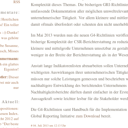
RSS
Komplexität dieses Themas. Die bisherigen GRI-Richtlinien
umfassende Dokumentation aller möglichen umweltreleva
mentare:
unternehmerischer Tätigkeit. Vor allem kleinere und mittl
:
Herzlichen
damit oftmals überfordert oder scheuten den nicht unerheb
! Ein toller
 :-)) Danke!
Im Mai 2013 wurden nun die neuen G4-Richtlinien veröffent
o was gehöre
bisherige Komplexität der CSR-Berichterstattung zu reduzi
ebe Susanne,
kleinere und mittelgroße Unternehmen umsetzbar zu gestalte
sch, Misses
weniger in der Breite der Berichterstattung als in der Wesen
immermann:
 ein glattes
Anstatt lange Indikatorenlisten abzuarbeiten sollen Untern
Eigentor!
wichtigsten Auswirkungen ihrer unternehmerischen Tätigkei
tler:
Dieser
müssen nur solche Leistungen gemessen und beschrieben we
bei mir auch
nachhaltigere Entwicklung des berichtenden Unternehmens z
nur
Nachhaltigkeitsberichte dürften damit einfacher in der Erste
Aussagekraft sowie leichter lesbar für die Stakeholder werd
Aktuell:
spositionen:
Die G4-Richtlinien samt Handbuch für die Implementation s
neuen Index.
Global Reporting Initiative
zum Download
bereit.
cht 2012 auf
b “Der beste
#
04. Juli 2013 um 12:13 Uhr