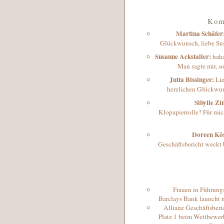
Kom
Martina Schäfer
Glückwunsch, liebe Susi
Susanne Ackstaller
:
haha
Man sagte mir, s
Jutta Bissinger
:
Li
herzlichen Glückwun
Sibylle Z
Klopapierrolle? Für mich
Doreen Kös
Geschäftsbericht weckt 
Frauen in Führung
Barclays Bank launcht 
Allianz Geschäftsberi
Platz 1 beim Wettbewer