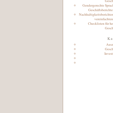
Gesch
Gendergerechte Sprach
Geschäftsbericht
Nachhaltigkeitsberichter
vereinfachten
Checklisten für h
Gesch
Ka
Ausz
Gesch
Invest