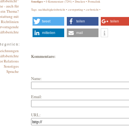
äftsbericht”
Sonstiges
• 0
Kommentare
(7291) •
Drucken
•
Permalink
e - auch für
Tags:
nachhaltigkeitsbericht
•
csr-reporting
•
csr-bericht
•
e ein Thema?
stattung mit
 Richtlinien
tweet
teilen
teilen
ervorragende
äftsberichte
mitteilen
mail
tegorien:
eichnungen
äftsberichte
Kommentare:
or Relations
Sonstiges
Sprache
Name:
Email:
URL: