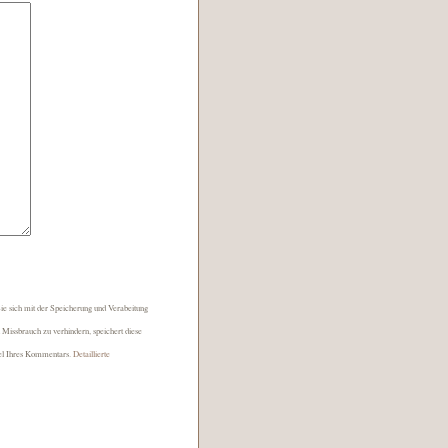
e sich mit der Speicherung und Verabeitung
Missbrauch zu verhindern, speichert diese
el Ihres Kommentars.
Detaillierte