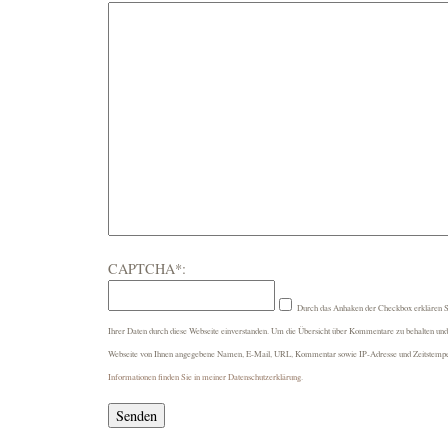
CAPTCHA*:
Durch das Anhaken der Checkbox erklären Si
Ihrer Daten durch diese Webseite einverstanden. Um die Übersicht über Kommentare zu behalten und 
Webseite von Ihnen angegebene Namen, E-Mail, URL, Kommentar sowie IP-Adresse und Zeitstemp
Informationen finden Sie in meiner Datenschutzerklärung
.