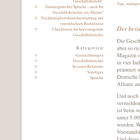
Geschäftsbericht”
Tags:
manager
Gendergerechte Sprache - auch für
Geschäftsberichte ein Thema?
Nachhaltigkeitsberichterstattung mit
vereinfachten Richtlinien
Der best
Checklisten für hervorragende
Geschäftsberichte
Die Geschä
aber so ri
Kategorien:
Magazin si
Auszeichnungen
Geschäftsberichte
in vier In
Investor Relations
prämiert 
Sonstiges
Deutsche 
Sprache
Allianz a
Und noch 
vermelden
ist beim 
unter 5.0
worden. Wa
Vorstandsb
Und diese 