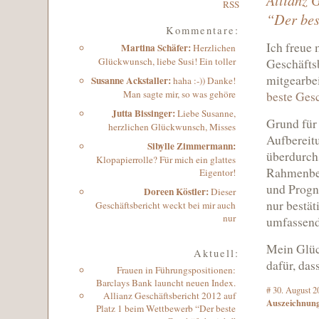
RSS
“Der bes
Kommentare:
Ich freue 
Martina Schäfer
:
Herzlichen
Glückwunsch, liebe Susi! Ein toller
Geschäftsb
mitgearbei
Susanne Ackstaller
:
haha :-)) Danke!
Man sagte mir, so was gehöre
beste Ges
Jutta Bissinger
:
Liebe Susanne,
Grund für
herzlichen Glückwunsch, Misses
Aufbereit
Sibylle Zimmermann:
überdurchs
Klopapierrolle? Für mich ein glattes
Rahmenbed
Eigentor!
und Progno
Doreen Köstler:
Dieser
nur bestät
Geschäftsbericht weckt bei mir auch
nur
umfassend
Mein Glüc
Aktuell:
dafür, das
Frauen in Führungspositionen:
Barclays Bank launcht neuen Index.
#
30. August 2
Allianz Geschäftsbericht 2012 auf
Auszeichnun
Platz 1 beim Wettbewerb “Der beste