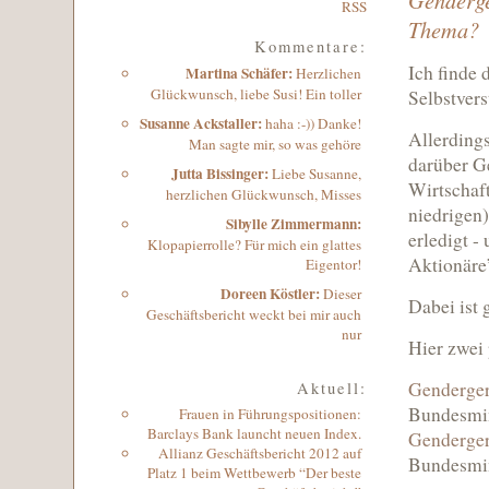
RSS
Thema?
Kommentare:
Ich finde 
Martina Schäfer
:
Herzlichen
Glückwunsch, liebe Susi! Ein toller
Selbstvers
Susanne Ackstaller
:
haha :-)) Danke!
Allerdings
Man sagte mir, so was gehöre
darüber G
Jutta Bissinger
:
Liebe Susanne,
Wirtschaf
herzlichen Glückwunsch, Misses
niedrigen
Sibylle Zimmermann:
erledigt 
Klopapierrolle? Für mich ein glattes
Aktionäre
Eigentor!
Doreen Köstler:
Dieser
Dabei ist 
Geschäftsbericht weckt bei mir auch
nur
Hier zwei 
Genderger
Aktuell:
Bundesmin
Frauen in Führungspositionen:
Barclays Bank launcht neuen Index.
Genderger
Allianz Geschäftsbericht 2012 auf
Bundesmin
Platz 1 beim Wettbewerb “Der beste