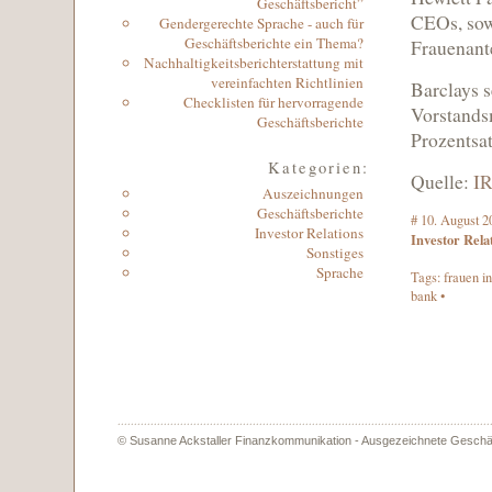
Geschäftsbericht”
CEOs, sow
Gendergerechte Sprache - auch für
Geschäftsberichte ein Thema?
Frauenante
Nachhaltigkeitsberichterstattung mit
vereinfachten Richtlinien
Barclays s
Checklisten für hervorragende
Vorstandsm
Geschäftsberichte
Prozentsat
Kategorien:
Quelle:
IR
Auszeichnungen
Geschäftsberichte
#
10. August 2
Investor Relations
Investor Rela
Sonstiges
Sprache
Tags:
frauen i
bank
•
© Susanne Ackstaller Finanzkommunikation - Ausgezeichnete Geschäf