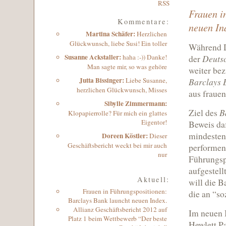
RSS
Frauen i
Kommentare:
neuen In
Martina Schäfer
:
Herzlichen
Glückwunsch, liebe Susi! Ein toller
Während D
Susanne Ackstaller
:
haha :-)) Danke!
Deuts
der
Man sagte mir, so was gehöre
weiter bez
Jutta Bissinger
:
Liebe Susanne,
Barclays 
herzlichen Glückwunsch, Misses
aus fraue
Sibylle Zimmermann:
B
Ziel des
Klopapierrolle? Für mich ein glattes
Eigentor!
Beweis da
mindesten
Doreen Köstler:
Dieser
Geschäftsbericht weckt bei mir auch
performen
nur
Führungsp
aufgestell
Aktuell:
will die B
Frauen in Führungspositionen:
die an “so
Barclays Bank launcht neuen Index.
Allianz Geschäftsbericht 2012 auf
Im neuen 
Platz 1 beim Wettbewerb “Der beste
Hewlett P